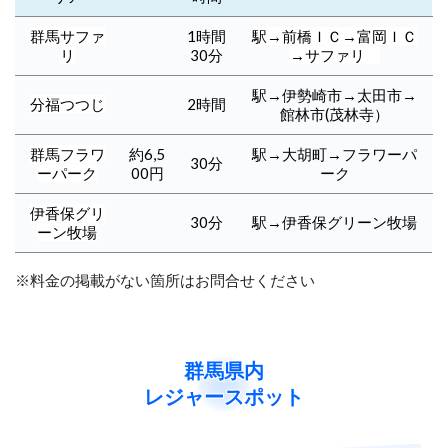
群馬サファ
1時間
駅→前橋ＩＣ→富岡ＩＣ
リ
30分
→サファリ
駅→伊勢崎市→太田市→
分福つつじ
2時間
館林市(茂林寺）
群馬フラワ
約6,5
駅→大胡町→フラワーパ
30分
ーパーク
00円
ーク
伊香保グリ
30分
駅→伊香保グリーン牧場
ーン牧場
※料金の掲載がない箇所はお問合せください
群馬県内
レジャースポット