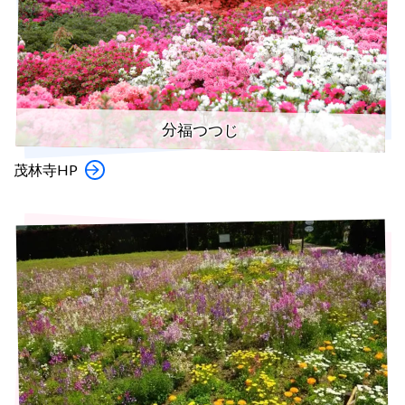
分福つつじ
茂林寺HP